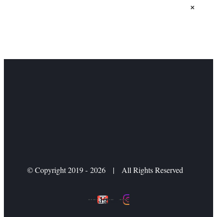
×
© Copyright 2019 -
2026 | All Rights Reserved
Mail
Instagram
Facebook